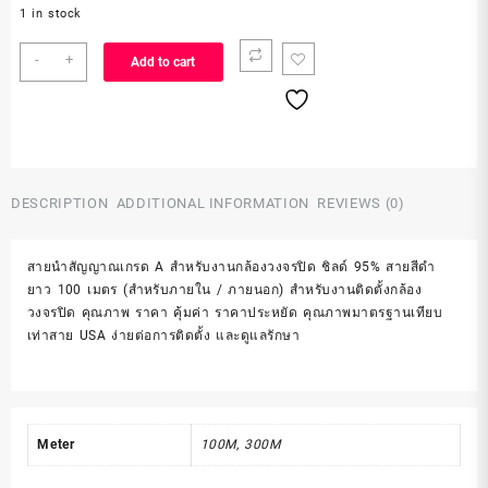
1 in stock
SUN
-
+
Add to cart
RG-
6
100
M
สาย
นำ
DESCRIPTION
ADDITIONAL INFORMATION
REVIEWS (0)
สัญญาณ
RG6
ยาว
สายนำสัญญาณเกรด A สำหรับงานกล้องวงจรปิด ชิลด์ 95% สายสีดำ
100
ยาว 100 เมตร (สำหรับภายใน / ภายนอก) สำหรับงานติดตั้งกล้อง
เมตร
วงจรปิด คุณภาพ ราคา คุ้มค่า ราคาประหยัด คุณภาพมาตรฐานเทียบ
quantity
เท่าสาย USA ง่ายต่อการติดตั้ง และดูแลรักษา
Meter
100M, 300M