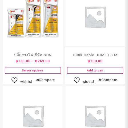
ปลั๊กรางไฟ ยี่ห้อ SUN
Glink Cable HDMI 1.8 M
Price
฿
180.00
–
฿
269.00
฿
100.00
range:
Select options
Add to cart
฿180.00
This
through
⇆
Compare
⇆
Compare
wishlist
wishlist
product
฿269.00
has
multiple
variants.
The
options
may
be