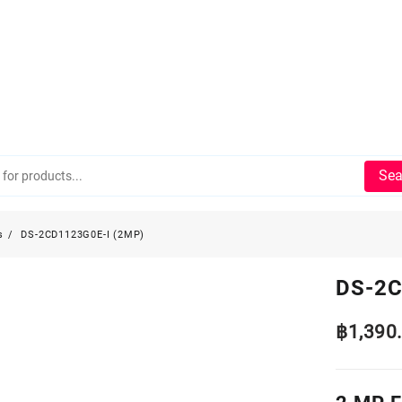
Sea
s
DS-2CD1123G0E-I (2MP)
DS-2C
฿
1,390