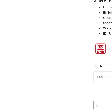
2 MP 
High 
Effic
Clear
tech
Water
EXIR 
LEN
Len 2.8