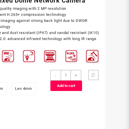
Fixed Dome Network Camera
quality imaging with 2 MP resolution
ient H.265+ compression technology
 imaging against strong back light due to DWDR
nology
 and dust resistant (IP67) and vandal resistant (IK10)
2.0: advanced infrared technology with long IR range
DS-
-
+
2CD1123G0E-
I
Add to cart
mm
Len 4mm
(2MP)
quantity