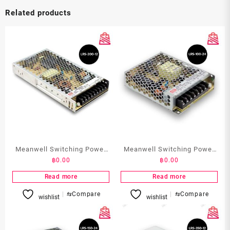
Related products
Meanwell Switching Power
Meanwell Switching Power
฿
0.00
฿
0.00
Supply 12V 17A รุ่น LRS-200-
Supply 24V 4.5A รุ่น LRS-
12
100-24
Read more
Read more
⇆
Compare
⇆
Compare
wishlist
wishlist