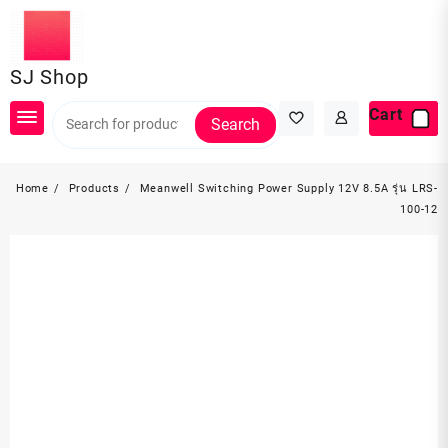
Skip
to
content
SJ Shop
Cart
Search
Home
Products
Meanwell Switching Power Supply 12V 8.5A รุ่น LRS-
100-12