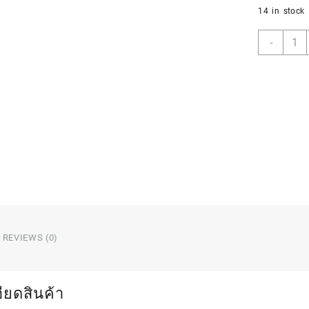
14 in stock
128
-
GB
เมมโมร
การ์ด
ยี่ห้อ
HIKS
Micro
SD
quant
REVIEWS (0)
ียดสินค้า