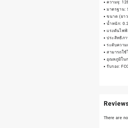
▪ ความจุ: 1
▪ มาตรฐาน: 
▪ ขนาด (ยาว 
▪ น้ำหนัก: 0.
▪ แรงดันไฟฟ้
▪ ประสิทธิภา
▪ ระดับความเ
▪ สามารถใช้ไ
▪ อุณหภูมิใน
▪ รับรอง: FC
Review
There are no