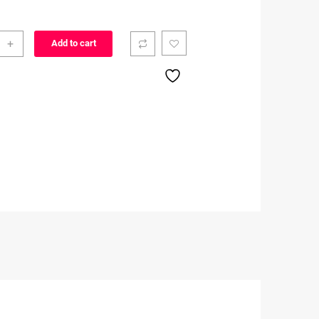
+
Add to cart
ี่
EMI
ity